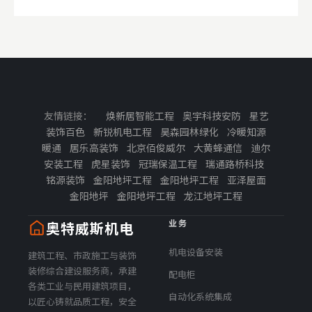
— 高效零部件
— 加工研发
— 设备代理
查看全部业务 →
友情链接：
焕新居智能工程
奥宇科技安防
星艺
装饰百色
新锐机电工程
昊森园林绿化
冷暖知源
暖通
居乐高装饰
北京佰俊威尔
大黄蜂通信
迪尔
安装工程
虎星装饰
冠瑞保温工程
瑞通路桥科技
铭源装饰
金阳地坪工程
金阳地坪工程
亚泽屋面
金阳地坪
金阳地坪工程
龙江地坪工程
业务
奥特威斯机电
联系方式
机电设备安装
建筑工程、市政施工与装饰
装修综合建设服务商，承建
build@cqaltwell.com
配电柜
各类工业与民用建筑项目，
周一至周六 8:00-18:00
自动化系统集成
以匠心铸就品质工程，安全